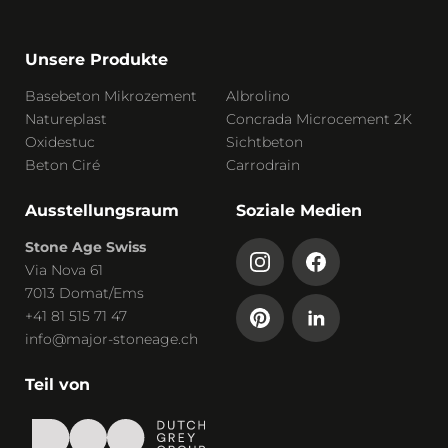
Unsere Produkte
Basebeton Mikrozement
Albrolino
Natureplast
Concrada Microcement 2K
Oxidestuc
Sichtbeton
Beton Ciré
Carrodrain
Ausstellungsraum
Soziale Medien
Stone Age Swiss
Via Nova 61
7013 Domat/Ems
+41 81 515 71 47
info@major-stoneage.ch
Teil von