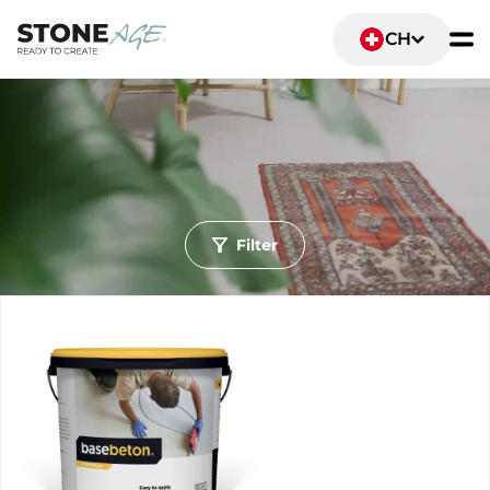
CH
Filter
Ruimte
Wohn- und Lebensräume
Sanitäranlagen und Badezimmer
Gastronomie und Einzelhandel
Büro- und Arbeitsräume
Schlafräume
Fitness- und Sportbereiche
Ondergrond
Wand
Vloer