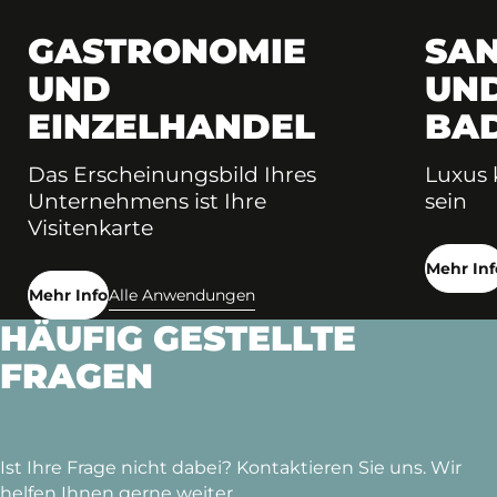
GASTRONOMIE
SA
UND
UN
EINZELHANDEL
BA
Das Erscheinungsbild Ihres
Luxus 
Unternehmens ist Ihre
sein
Visitenkarte
Mehr Inf
Mehr Info
Alle Anwendungen
HÄUFIG GESTELLTE
FRAGEN
Ist Ihre Frage nicht dabei? Kontaktieren Sie uns. Wir
helfen Ihnen gerne weiter.