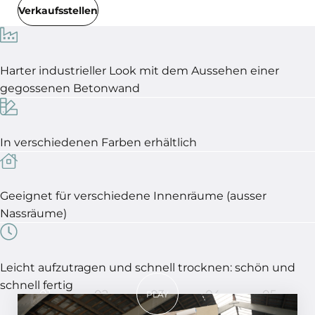
Verkaufsstellen
Harter industrieller Look mit dem Aussehen einer
gegossenen Betonwand
In verschiedenen Farben erhältlich
Geeignet für verschiedene Innenräume (ausser
Nassräume)
Leicht aufzutragen und schnell trocknen: schön und
schnell fertig
01
02
03
04
05
PLAY