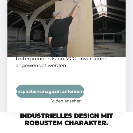
In 5 Schritten ein perfektes
Ergebnis!
SCHRITT 01
Wir empfehlen die MCG (Haft- und
Grundierdispersion) bei saugenden
Untergründen 1:1 mit Wasser zu
verdünnen. Bei nicht saugenden
Untergründen kann MCG unverdünnt
angewendet werden.
Inspirationsmagazin anfordern
Video ansehen
INDUSTRIELLES DESIGN MIT
ROBUSTEM CHARAKTER.