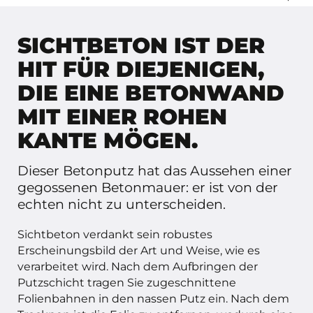
Folie + 0,5 Liter Trennmittel für 10 Quadratmeter.
Verwenden Sie einen Staubsauger mit einer weichen
Bürste oder wischen Sie mit einer weichen Bürste
SICHTBETON IST DER
nach. Falls erforderlich, wischen Sie die Wand mit
einem feuchten Tuch ab.
HIT FÜR DIEJENIGEN,
DIE EINE BETONWAND
MIT EINER ROHEN
KANTE MÖGEN.
Dieser Betonputz hat das Aussehen einer
gegossenen Betonmauer: er ist von der
echten nicht zu unterscheiden.
Sichtbeton verdankt sein robustes
Erscheinungsbild der Art und Weise, wie es
verarbeitet wird. Nach dem Aufbringen der
Putzschicht tragen Sie zugeschnittene
Folienbahnen in den nassen Putz ein. Nach dem