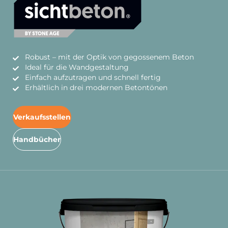
Robust – mit der Optik von gegossenem Beton
Ideal für die Wandgestaltung
Einfach aufzutragen und schnell fertig
Erhältlich in drei modernen Betontönen
Verkaufsstellen
Handbücher