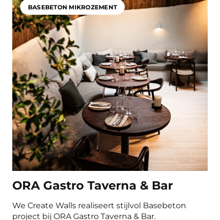
Gastronomie und Einzelhandel
BASEBETON MIKROZEMENT
Büro- und Arbeitsräume
Schlafräume
Fitness- und Sportbereiche
Product
Basebeton Mikrozement
Albrolino
Natureplast
Concrada Microcement 2K
Oxidestuc
Sichtbeton
Beton Ciré
Carrodrain
ORA Gastro Taverna & Bar
We Create Walls realiseert stijlvol Basebeton
project bij ORA Gastro Taverna & Bar.