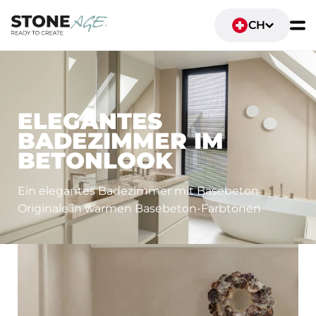
CH
SANITÄRANLAGEN UND BADEZIMMER
ELEGANTES
BADEZIMMER IM
BETONLOOK
Ein elegantes Badezimmer mit Basebeton
Originale in warmen Basebeton-Farbtönen