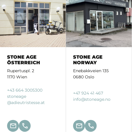
STONE AGE
STONE AGE
ÖSTERREICH
NORWAY
Rupertuspl. 2
Enebakkveien 135
1170 Wien
0680 Oslo
+43 664 3005300
+47 924 41 467
stoneage
info
@stoneage.
no
@adieutristesse.
at