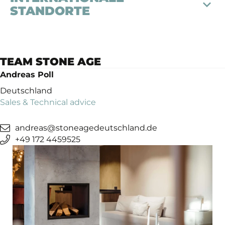
STANDORTE
TEAM STONE AGE
STONE AGE
STONE AGE
ESTONIA
Andreas Poll
LITHUANIA
Deutschland
Paplaujos g. 3
Sales & Technical advice
11342 Vilnius
andreas@stoneagedeutschland.de
+37060844743
+49 172 4459525
robertas
@manosiena.
lt