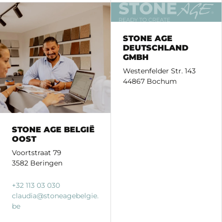
STONE AGE
DEUTSCHLAND
GMBH
Westenfelder Str. 143
44867 Bochum
STONE AGE BELGIË
OOST
Voortstraat 79
3582 Beringen
+32 113 03 030
claudia
@stoneagebelgie.
be