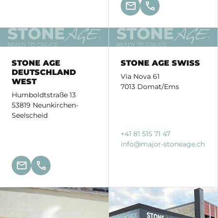
STONE AGE
STONE AGE SWISS
DEUTSCHLAND
Via Nova 61
WEST
7013 Domat/Ems
Humboldtstraße 13
53819 Neunkirchen-
Seelscheid
+41 81 515 71 47
info
@major-stoneage.
ch