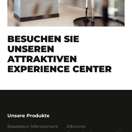
STONE AGE
SLOVENIA
Tržaška cesta 65
+38670650648
BESUCHEN SIE
info
@stoneage.
si
UNSEREN
ATTRAKTIVEN
EXPERIENCE CENTER
Unsere Produkte
Basebeton Mikrozement
Albrolino