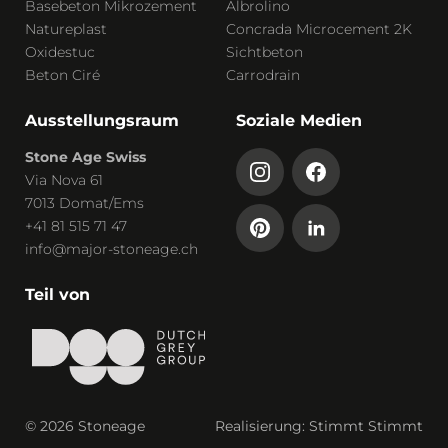
Basebeton Mikrozement
Albrolino
Natureplast
Concrada Microcement 2K
Oxidestuc
Sichtbeton
Beton Ciré
Carrodrain
Ausstellungsraum
Soziale Medien
Stone Age Swiss
Via Nova 61
7013 Domat/Ems
+41 81 515 71 47
info@major-stoneage.ch
Teil von
© 2026 Stoneage
Realisierung: Stimmt
Stimmt