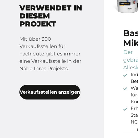
VERWENDET IN
DIESEM
PROJEKT
Ba
Mit über 300
Mi
Verkaufsstellen für
Der
Fachleute gibt es immer
gebra
eine Verkaufsstelle in der
Alles
Nähe Ihres Projekts.
Ind
Be
Was
Verkaufsstellen anzeigen
für
Kü
Erh
Sta
NC