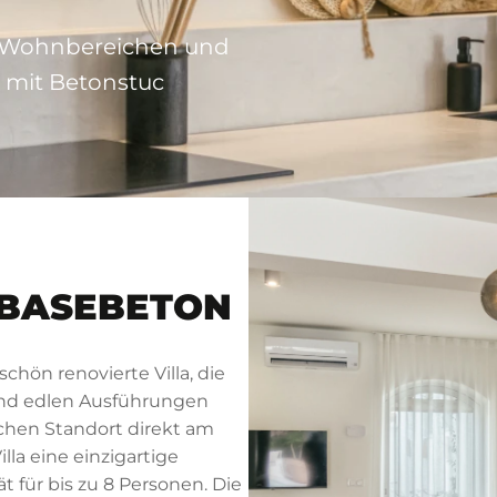
en Wohnbereichen und
r mit Betonstuc
T BASEBETON
schön renovierte Villa, die
und edlen Ausführungen
chen Standort direkt am
lla eine einzigartige
t für bis zu 8 Personen. Die