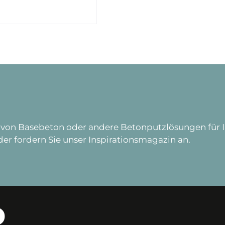
von Basebeton oder andere Betonputzlösungen für I
er fordern Sie unser Inspirationsmagazin an.
D