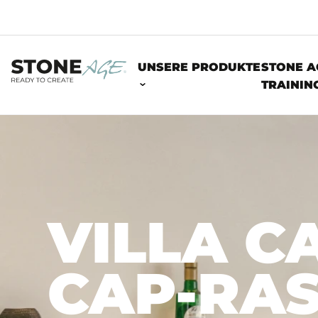
UNSERE PRODUKTE
STONE A
TRAININ
WOHN- UND LEBENSRÄUME
VILLA C
CAP-RA