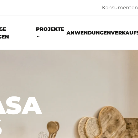
Konsumenten
GE
PROJEKTE
ANWENDUNGEN
VERKAUF
GEN
ASA
S