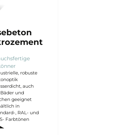
sebeton
krozement
uchsfertige
könner
ustrielle, robuste
tonoptik
serdicht, auch
 Bäder und
chen geeignet
ältlich in
ndard-, RAL- und
S- Farbtönen