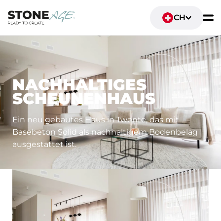
CH
WOHN- UND LEBENSRÄUME
NACHHALTIGES
SCHEUNENHAUS
Ein neu gebautes Haus in Twente, das mit
Basebeton Solid als nachhaltigem Bodenbelag
ausgestattet ist.